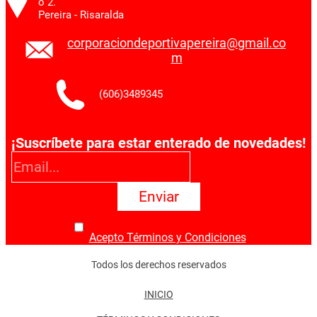
o 2.
Pereira - Risaralda
corporaciondeportivapereira@gmail.co
m
(606)3489345
¡Suscríbete para estar enterado de novedades!
Enviar
Acepto Términos y Condiciones
Todos los derechos reservados
INICIO